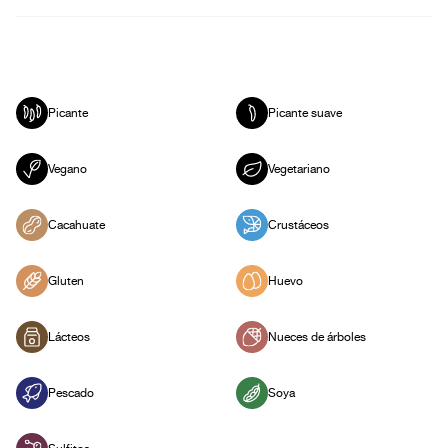
Picante
Picante suave
Vegano
Vegetariano
Cacahuate
Crustáceos
Gluten
Huevo
Lácteos
Nueces de árboles
Pescado
Soya