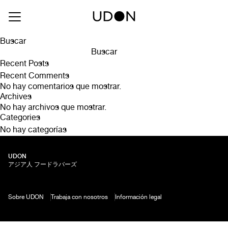
Drink Type:
Cervezas Japonesas
Sapporo
Asahi
Buscar
Buscar
Recent Posts
Recent Comments
No hay comentarios que mostrar.
Archives
No hay archivos que mostrar.
Categories
No hay categorías
UDON
アジア人 フードラバーズ
Sobre UDON
Trabaja con nosotros
Información legal