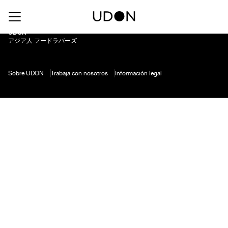
Chiyomusubi Sake Oyaji
UDON
アジア人 フードラバーズ
Sobre UDON
Trabaja con nosotros
Información legal