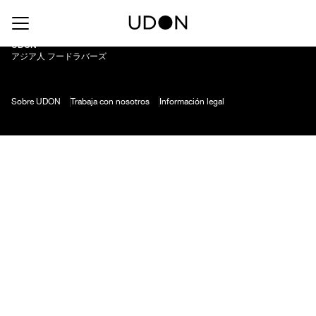
Corona
UDON
アジア人 フードラバーズ
Sobre UDON
Trabaja con nosotros
Información legal