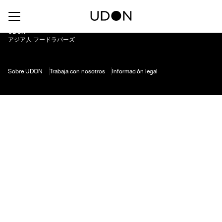
Kaguyahime
UDON
アジア人 フードラバーズ
Sobre UDON
Trabaja con nosotros
Información legal