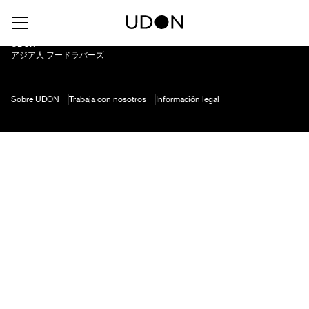
Modelo Especial 0
UDON
アジア人 フードラバーズ
Sobre UDON
Trabaja con nosotros
Información legal