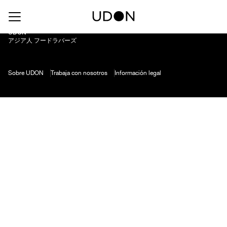
Sidral
UDON
アジア人 フードラバーズ
Sobre UDON
Trabaja con nosotros
Información legal