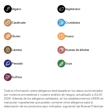
Vegano
Vegetariano
Cacahuate
Crustáceos
Gluten
Huevo
Lácteos
Nueces de árboles
Pescado
Soya
Sulfitos
Toda la información sobre alérgenos está basada en los datos suministrados
por nuestros proveedores y nuestro análisis de riesgos, actualizado a JULIO
2026. Además de los alérgenos señalados, en los establecimientos UDON se
manipulan ingredientes que pueden contener otros alérgenos para la
elaboración de los productos aquí indicados, siguiendo las Buenas Prácticas